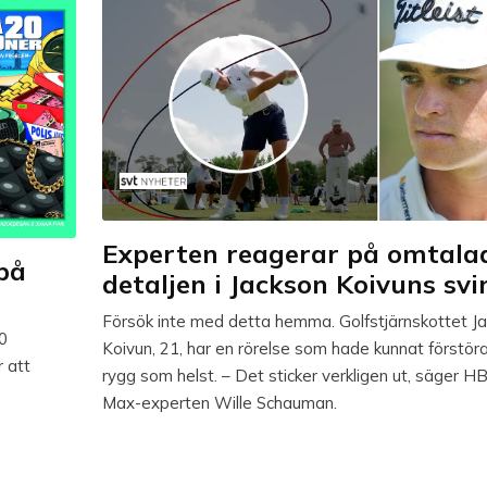
Experten reagerar på omtala
på
detaljen i Jackson Koivuns svi
Försök inte med detta hemma. Golfstjärnskottet J
00
Koivun, 21, har en rörelse som hade kunnat förstöra
 att
rygg som helst. – Det sticker verkligen ut, säger H
Max-experten Wille Schauman.