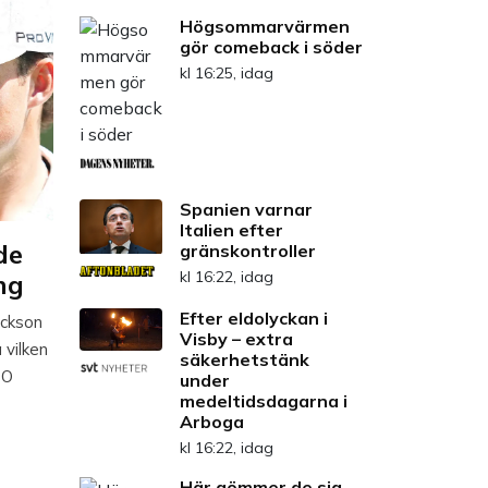
Högsommarvärmen
gör comeback i söder
kl 16:25, idag
Spanien varnar
Italien efter
de
gränskontroller
kl 16:22, idag
ng
Efter eldolyckan i
ackson
Visby – extra
 vilken
säkerhetstänk
BO
under
medeltidsdagarna i
Arboga
kl 16:22, idag
Här gömmer de sig