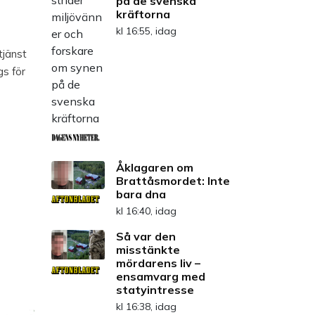
på de svenska
kräftorna
kl 16:55, idag
tjänst
gs för
Åklagaren om
Brattåsmordet: Inte
bara dna
kl 16:40, idag
Så var den
misstänkte
mördarens liv –
ensamvarg med
statyintresse
kl 16:38, idag