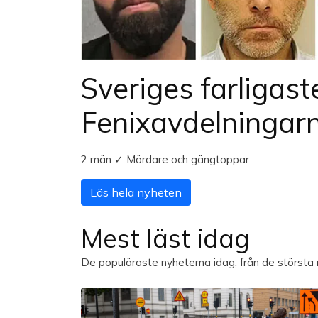
Sveriges farligast
Fenixavdelningar
2 män ✓ Mördare och gängtoppar
Läs hela nyheten
Mest läst idag
De populäraste nyheterna idag, från de största 