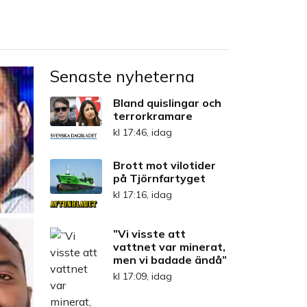
Senaste nyheterna
Bland quislingar och
terrorkramare
kl 17:46, idag
Brott mot vilotider
på Tjörnfartyget
kl 17:16, idag
”Vi visste att
vattnet var minerat,
men vi badade ändå”
kl 17:09, idag