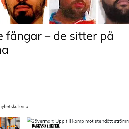
e fångar – de sitter på
na
nyhetskällorna